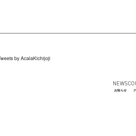
Tweets by AcalaKichijoji
NEWS
CO
お知らせ