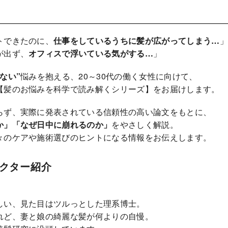
トできたのに、
仕事をしているうちに髪が広がってしまう…
」
が出ず、
オフィスで浮いている気がする…
」
ない”
悩みを抱える、20～30代の働く女性に向けて、
【髪のお悩みを科学で読み解くシリーズ】をお届けします。
らず、実際に発表されている信頼性の高い論文をもとに、
か」「なぜ日中に崩れるのか」
をやさしく解説。
々のケアや施術選びのヒントになる情報をお伝えします。
クター紹介
しい、見た目はツルっとした理系博士。
れど、妻と娘の綺麗な髪が何よりの自慢。